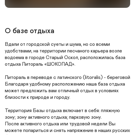
О базе отдыха
Скидки до 15%
Вдали от городской суеты и шума, но со всеми 
Для постоянных гостей базы отдыха Литораль 
удобствами, на территории песчаного карьера возле 
"Шоколад"
водоема в городе Старый Оскол, расположилась база 
отдыха Литораль «ШОКОЛАД». 

Забронировать
Литораль в переводе с латинского (litoralis) - береговой

Задать вопрос
Благодаря удобному расположению наша база отдыха 
может предложить вам отличный отдых в условиях 
близости к природе и городу. 

Территория Базы отдыха включает в себя: пляжную 
зону; зону активного отдыха; парковую зону. 

После активного отдыха или трудовой недели Вы 
можете попариться и снять напряжение в наших русских 